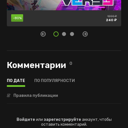
1200 ₽
880 ₽
нет в
-80%
-55%
продаже
240 ₽
396 ₽
Комментарии
0
ПО ДАТЕ
ПО ПОПУЛЯРНОСТИ
Правила публикации
Войдите
или
зарегистрируйте
аккаунт, чтобы
оставить комментарий.