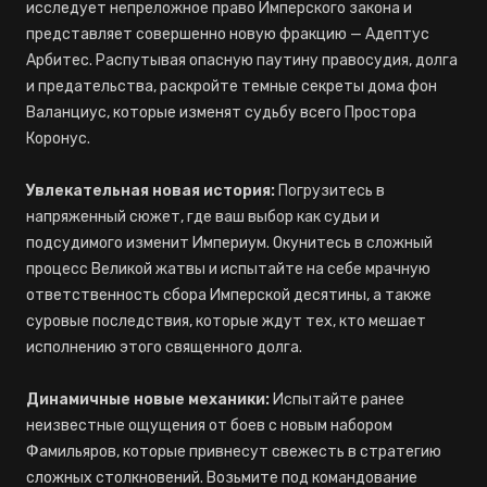
исследует непреложное право Имперского закона и
представляет совершенно новую фракцию — Адептус
Арбитес. Распутывая опасную паутину правосудия, долга
и предательства, раскройте темные секреты дома фон
Валанциус, которые изменят судьбу всего Простора
Коронус.
Увлекательная новая история:
Погрузитесь в
напряженный сюжет, где ваш выбор как судьи и
подсудимого изменит Империум. Окунитесь в сложный
процесс Великой жатвы и испытайте на себе мрачную
ответственность сбора Имперской десятины, а также
суровые последствия, которые ждут тех, кто мешает
исполнению этого священного долга.
Динамичные новые механики:
Испытайте ранее
неизвестные ощущения от боев с новым набором
Фамильяров, которые привнесут свежесть в стратегию
сложных столкновений. Возьмите под командование