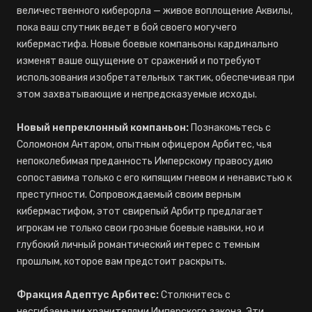
величественного киберорла — живое воплощение Аквилы,
пока ваш спутник ведет в бой своего могучего
кибермастифа. Новые боевые компаньоны кардинально
изменят ваше ощущение от сражений и потребуют
использования изобретательных тактик, обеспечивая при
этом захватывающие и непредсказуемые исходы.
Новый непреклонный компаньон:
Познакомьтесь с
Соломоном Антаром, опытным офицером Арбитес, чья
непоколебимая преданность Имперскому правосудию
сопоставима только с его кипящим гневом и ненавистью к
преступности. Сопровождаемый своим верным
кибермастифом, этот свирепый Арбитр предлагает
игрокам не только свои грозные боевые навыки, но и
глубокий личный романтический интерес с темным
прошлым, которое вам предстоит раскрыть.
Фракция Адептус Арбитес:
Столкнитесь с
несгибаемыми хранителями Имперского закона. Эти