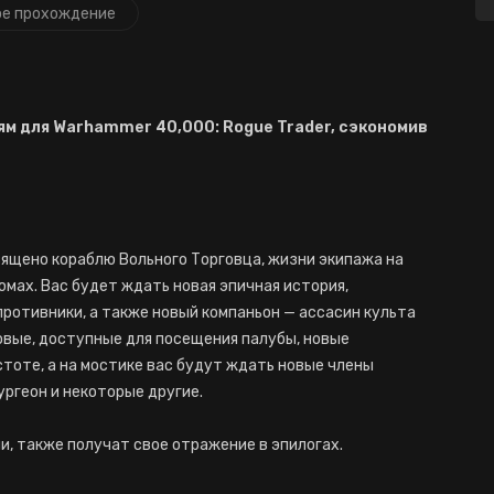
е прохождение
ям для Warhammer 40,000: Rogue Trader, сэкономив
ящено кораблю Вольного Торговца, жизни экипажа на
рюмах. Вас будет ждать новая эпичная история,
противники, а также новый компаньон — ассасин культа
овые, доступные для посещения палубы, новые
стоте, а на мостике вас будут ждать новые члены
ургеон и некоторые другие.
и, также получат свое отражение в эпилогах.