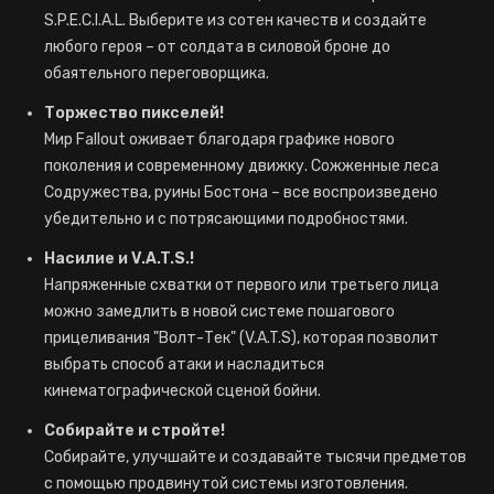
S.P.E.C.I.A.L. Выберите из сотен качеств и создайте
любого героя – от солдата в силовой броне до
обаятельного переговорщика.
Торжество пикселей!
Мир Fallout оживает благодаря графике нового
поколения и современному движку. Сожженные леса
Содружества, руины Бостона – все воспроизведено
убедительно и с потрясающими подробностями.
Насилие и V.A.T.S.!
Напряженные схватки от первого или третьего лица
можно замедлить в новой системе пошагового
прицеливания "Волт-Тек" (V.A.T.S), которая позволит
выбрать способ атаки и насладиться
кинематографической сценой бойни.
Собирайте и стройте!
Собирайте, улучшайте и создавайте тысячи предметов
с помощью продвинутой системы изготовления.