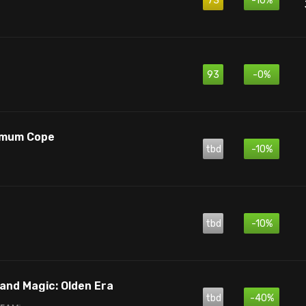
73
-10%
93
-0%
ximum Cope
tbd
-10%
tbd
-10%
and Magic: Olden Era
tbd
-40%