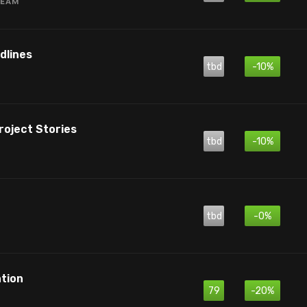
dlines
tbd
-10%
roject Stories
tbd
-10%
tbd
-0%
tion
79
-20%