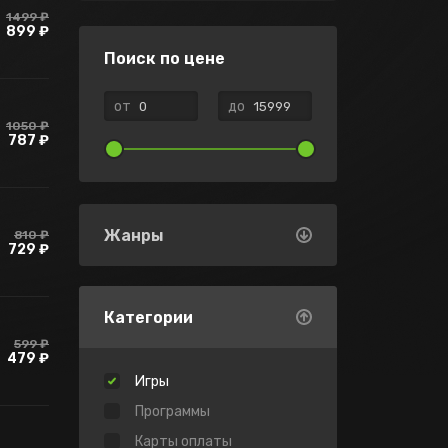
1499 ₽
899 ₽
Поиск по цене
от
до
1050 ₽
787 ₽
Жанры
810 ₽
729 ₽
Категории
599 ₽
479 ₽
Игры
Программы
Карты оплаты