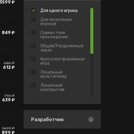
3599 ₽
Для одного игрока
Для нескольких
игроков
849 ₽
Совместное
прохождение
Общий/Разделенный
экран
Кроссплатформенная
игра
680 ₽
612 ₽
Локальный
мультиплеер
Локальный
кооператив
710 ₽
Виртуальная
639 ₽
реальность
Достижения
Разработчик
Имеется античит
Valve
1499 ₽
899 ₽
Коллекционные