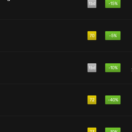
tbd
-15%
70
-5%
tbd
-10%
72
-40%