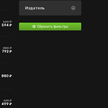
карточки Steam
Издатель
Контроллер
Контроллер
(частично)
660 ₽
594 ₽
Сбросить фильтры
Дополнительный
контент
880 ₽
792 ₽
880 ₽
625 ₽
499 ₽