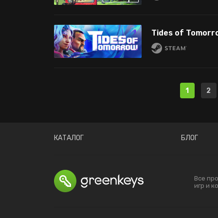
Tides of Tomorr
1
2
КАТАЛОГ
БЛОГ
Все пр
игр и 