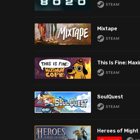
Mixtape
This Is Fine: Ma
SoulQuest
Heroes of Might 