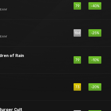
79
-40%
tbd
-25%
ldren of Rain
79
-10%
73
-20%
Burger Cult