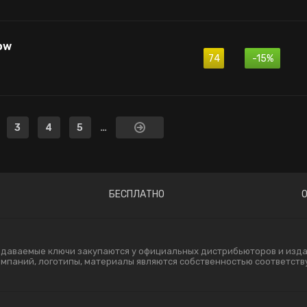
ow
74
-15%
3
4
5
…
БЕСПЛАТНО
одаваемые ключи закупаются у официальных дистрибьюторов и издат
компаний, логотипы, материалы являются собственностью соответст