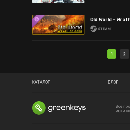
Old World - Wrat
1
2
КАТАЛОГ
БЛОГ
Все пр
игр и 