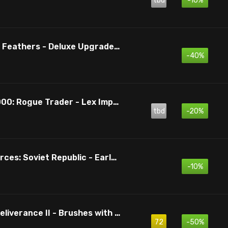
tbd
-10%
WUCHANG: Fallen Feathers - Deluxe Upgrade Pack
-40%
Warhammer 40,000: Rogue Trader - Lex Imperialis
tbd
-20%
Workers & Resources: Soviet Republic - Early Start
-10%
Kingdom Come: Deliverance II - Brushes with Death
72
-50%