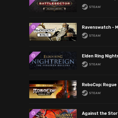
Ravenswatch - M
Elden Ring Night
RoboCop: Rogue C
Against the Sto