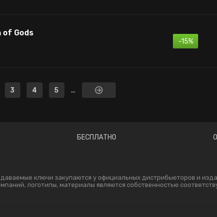
h of Gods
-15%
3
4
5
…
БЕСПЛАТНО
одаваемые ключи закупаются у официальных дистрибьюторов и издат
компаний, логотипы, материалы являются собственностью соответст