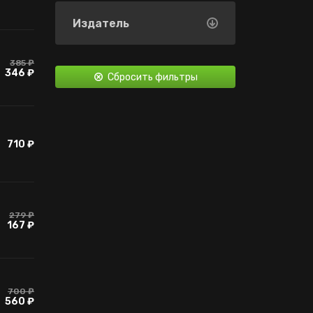
карточки Steam
Издатель
Контроллер
Контроллер
(частично)
385 ₽
346 ₽
Сбросить фильтры
Дополнительный
контент
710 ₽
279 ₽
167 ₽
700 ₽
560 ₽