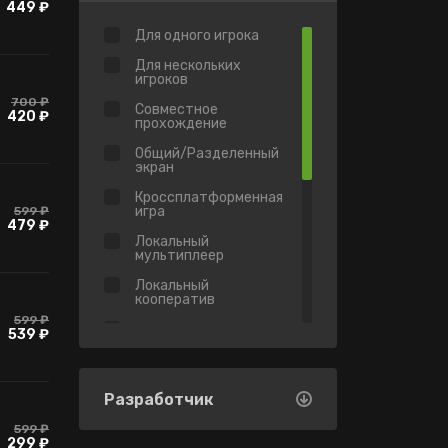
449 ₽
Для одного игрока
Для нескольких
игроков
700 ₽
Совместное
420 ₽
прохождение
Общий/Разделенный
экран
Кроссплатформенная
игра
599 ₽
479 ₽
Локальный
мультиплеер
Локальный
кооператив
599 ₽
Виртуальная
539 ₽
реальность
Достижения
Разработчик
Имеется античит
Valve
599 ₽
299 ₽
Коллекционные