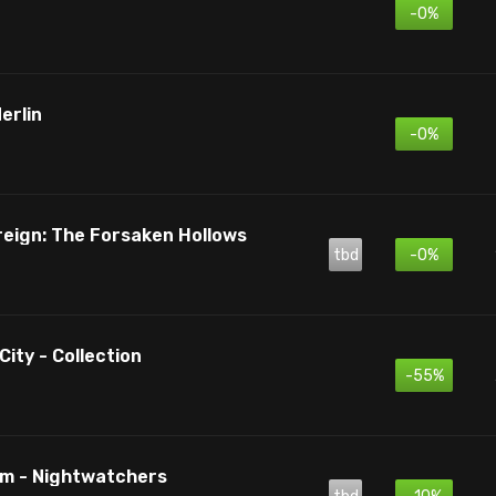
-0%
erlin
-0%
reign: The Forsaken Hollows
tbd
-0%
ity - Collection
-55%
rm - Nightwatchers