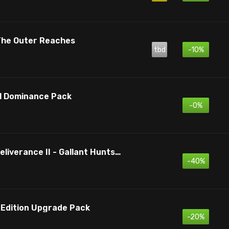
 The Outer Reaches
tbd
-10%
al Dominance Pack
-0%
Kingdom Come: Deliverance II - Gallant Huntsman’s Kit
-40%
e Edition Upgrade Pack
-20%