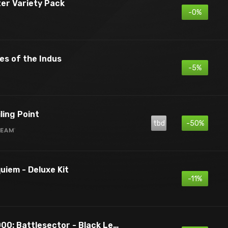
er Variety Pack
-0%
res of the Indus
-5%
ling Point
tbd
-50%
uiem - Deluxe Kit
-11%
Warhammer 40,000: Battlesector - Black Legion