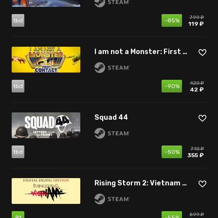
799 ₽
tbd
-85%
119 ₽
I am not a Monster: First Contact
420 ₽
tbd
-90%
42 ₽
Squad 44
710 ₽
tbd
-50%
355 ₽
Rising Storm 2: Vietnam - Digital Deluxe Edition
899 ₽
81
-55%