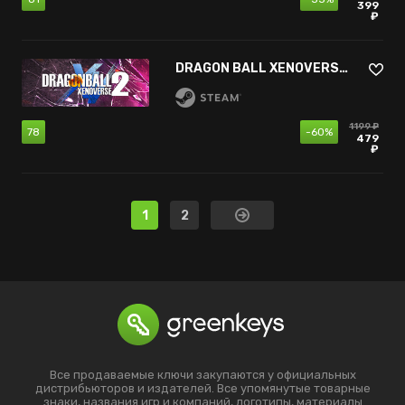
399
₽
DRAGON BALL XENOVERSE 2
1199 ₽
78
-60%
479
₽
1
2
Все продаваемые ключи закупаются у официальных
дистрибьюторов и издателей. Все упомянутые товарные
знаки, названия игр и компаний, логотипы, материалы