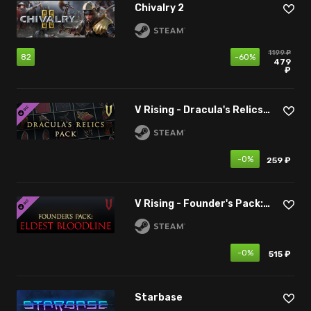
Chivalry 2
1199 ₽
82
-60%
479
₽
V Rising - Dracula's Relics Pack
-0%
259 ₽
V Rising - Founder's Pack: Eldest Bloodline
-0%
515 ₽
Starbase