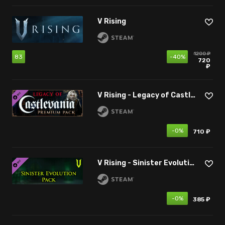
V Rising
1200 ₽
83
-40%
720
₽
V Rising - Legacy of Castlevania Premium Pack
-0%
710 ₽
V Rising - Sinister Evolution Pack
-0%
385 ₽