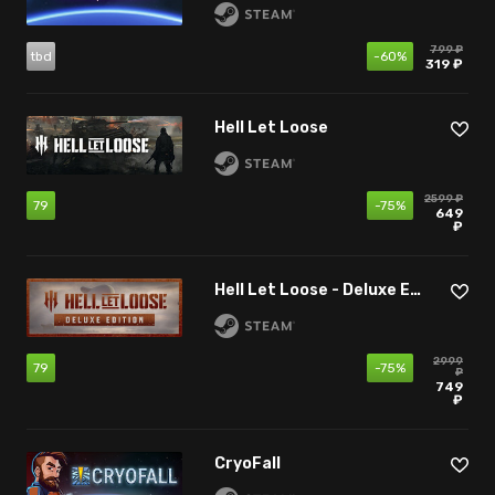
799 ₽
tbd
-60%
319 ₽
Hell Let Loose
2599 ₽
79
-75%
649
₽
Hell Let Loose - Deluxe Edition
2999
79
-75%
₽
749
₽
CryoFall