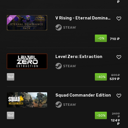
₽
V Rising - Eternal Dominance Pack
-0%
710 ₽
Level Zero: Extraction
899 ₽
tbd
-40%
539 ₽
Squad Commander Edition
2499
tbd
-50%
₽
1249
₽