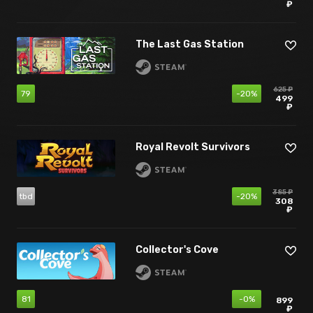
₽
The Last Gas Station
625 ₽
79
-20%
499
₽
Royal Revolt Survivors
385 ₽
tbd
-20%
308
₽
Collector's Cove
81
-0%
899
₽