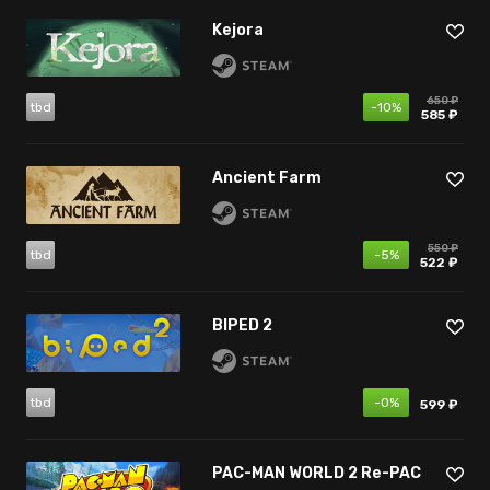
Kejora
650 ₽
tbd
-10%
585 ₽
Ancient Farm
550 ₽
tbd
-5%
522 ₽
BIPED 2
tbd
-0%
599 ₽
PAC-MAN WORLD 2 Re-PAC