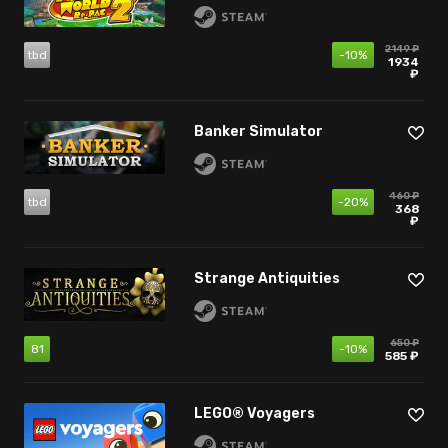
2149 ₽
tbd
-10%
1934
₽
Banker Simulator
460 ₽
tbd
-20%
368
₽
Strange Antiquities
650 ₽
81
-10%
585 ₽
LEGO® Voyagers