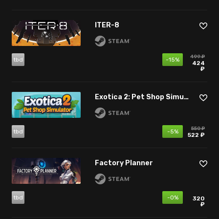
ITER-8
499 ₽
tbd
-15%
424
₽
Exotica 2: Pet Shop Simulator
550 ₽
tbd
-5%
522 ₽
Factory Planner
tbd
-0%
320
₽