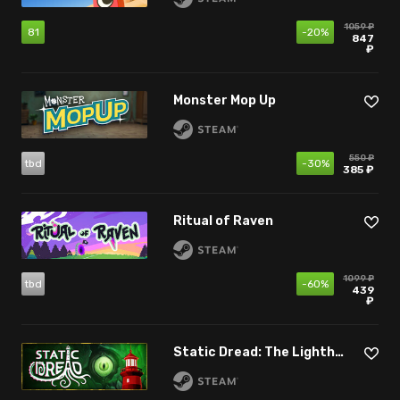
1059 ₽
81
-20%
847
₽
Monster Mop Up
550 ₽
tbd
-30%
385 ₽
Ritual of Raven
1099 ₽
tbd
-60%
439
₽
Static Dread: The Lighthouse