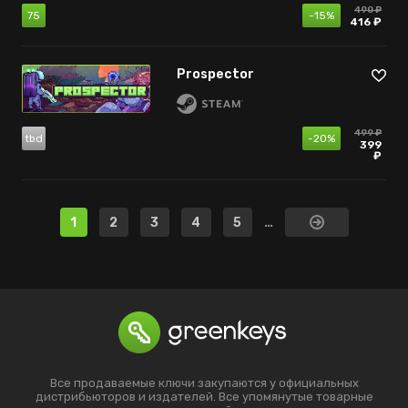
490 ₽
75
-15%
416 ₽
Prospector
499 ₽
tbd
-20%
399
₽
1
2
3
4
5
…
Все продаваемые ключи закупаются у официальных
дистрибьюторов и издателей. Все упомянутые товарные