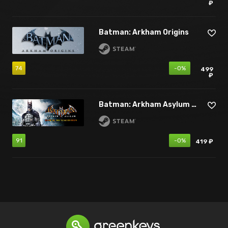
₽
Batman: Arkham Origins
74
-0%
499
₽
Batman: Arkham Asylum - Game of the Year Edition
91
-0%
419 ₽