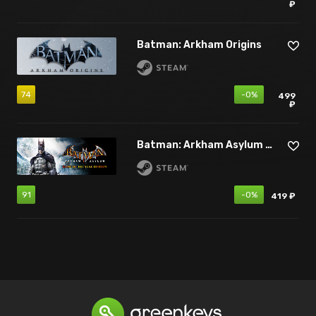
₽
Batman: Arkham Origins
74
-0%
499
₽
Batman: Arkham Asylum - Game of the Year Edition
91
-0%
419 ₽