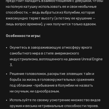
предстоит наладить взаимоотношения с девушкой, чтобы
на полную катушку использовать ее и свои необычные
способности, — ведь выбраться из Колумбии, которая
ежесекундно теряет высоту (а потому ее крушение —
лишь вопрос времени), у них получится только вдвоем.
Особенности игры:
Окунитесь в завораживающую атмосферу яркого
самобытного мира в стиле американского
индустриализма, воплощенного на движке Unreal Engine
3.
Решение головоломок, раскрытие зловещих тайн и
борьба за жизнь в головокружительных сражениях
под облаками –пребывание в Колумбии не назвать
ни скучным, ни однообразным.
Используйте по своему усмотрению множество видов
оружия и весьма нетривиальные способности героев.