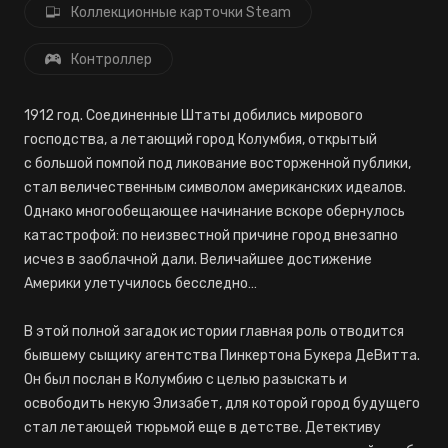
Коллекционные карточки Steam
Контроллер
1912 год. Соединенные Штаты добились мирового
господства, а летающий город Колумбия, открытый
с большой помпой под ликование восторженной публики,
стал величественным символом американских идеалов.
Однако многообещающее начинание вскоре обернулось
катастрофой: по неизвестной причине город внезапно
исчез в заоблачной дали. Величайшее достижение
Америки улетучилось бесследно…
В этой полной загадок истории главная роль отводится
бывшему сыщику агентства Пинкертона Букера ДеВитта.
Он был послан в Колумбию с целью разыскать и
освободить некую Элизабет, для которой город будущего
стал летающей тюрьмой еще в детстве. Детективу