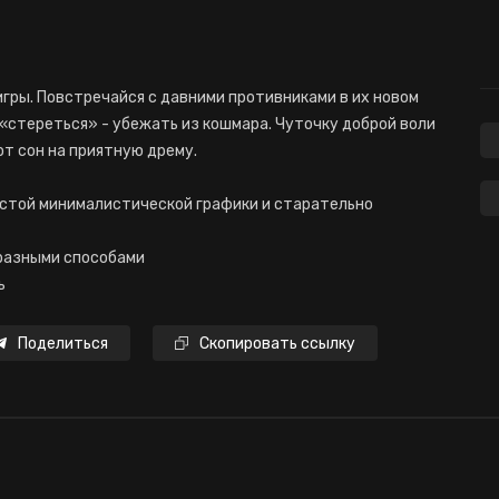
гры. Повстречайся с давними противниками в их новом
 «стереться» - убежать из кошмара. Чуточку доброй воли
от сон на приятную дрему.
остой минималистической графики и старательно
 разными способами
ь
Поделиться
Скопировать ссылку