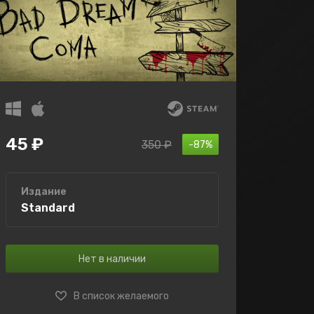
45 ₽
350 ₽
-87%
Издание
Standard
Нет в наличии
В список желаемого