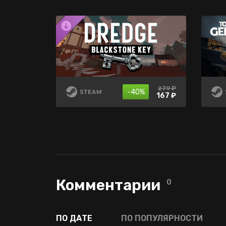
1399 ₽
240 ₽
279 ₽
-71%
-40%
-65%
399 ₽
167 ₽
84 ₽
Комментарии
0
ПО ДАТЕ
ПО ПОПУЛЯРНОСТИ