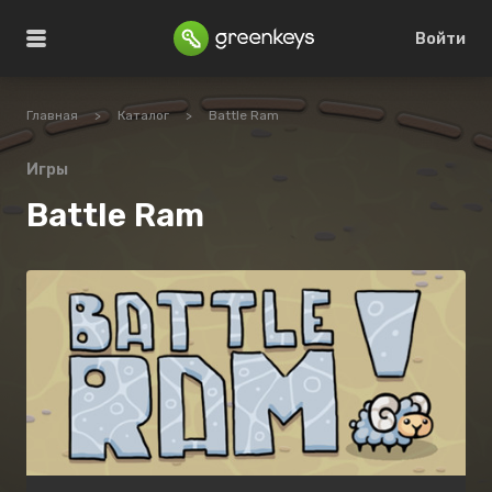
Войти
Главная
>
Каталог
>
Battle Ram
Игры
Battle Ram