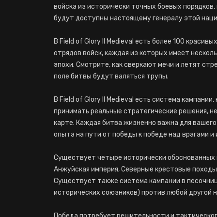
войска из исторически точных боевых порядков,
будут доступны настоящему генералу этой нации
В Field of Glory II Medieval есть более 100 кра
отрядов войск, каждая из которых имеет нескол
эпохи. Смотрите, как сверкают мечи и летят стр
поле битвы будут валяться трупы.
В Field of Glory II Medieval есть система кампан
принимать реальные стратегические решения, не
карте. Каждая битва жизненно важна для вашего
опыта на пути от победы к победе над врагами и
Существует четыре исторически обоснованных 
Анжуйская империя, Северные крестовые походы,
Существует также система кампании в песочнице
исторических союзников) против любой другой на
Победа потребует решительности и тактическог