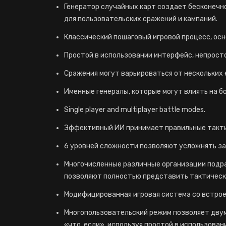
Генератор случайных карт создает бесконечн
для пользовательских сражений и кампаний.
Классический пошаговый игровой процесс, осн
Простой в использовании интерфейс, непросто
Сражения могут варьироваться от нескольких 
Именные генералы, которые могут влиять на б
Single player and multiplayer battle modes.
Эффективный ИИ принимает правильные такти
6 уровней сложности позволяют усложнять за
Многочисленные различные организации подр
позволяют полностью представить тактически
Модифицированная игровая система со встрое
Многопользовательский режим позволяет двум
«что, если», используя простой в использовани