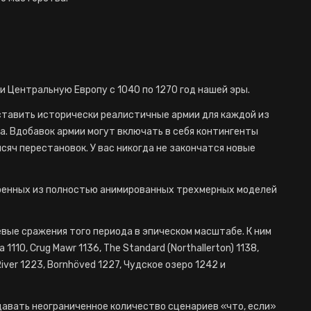
 Центральную Европу с 1040 по 1270 год нашей эры.
ставить исторически реалистичные армии для каждой из
а. Вдобавок армии могут включать в себя контингенты
сяч перестановок. У вас никогда не закончатся новые
роенных из полностью анимированных трехмерных моделей
ые сражения того периода в эпическом масштабе. К ним
 1110, Crug Mawr 1136, The Standard (Northallerton) 1138,
 River 1223, Bornhöved 1227, Чудское озеро 1242 и
давать неограниченное количество сценариев «что, если»