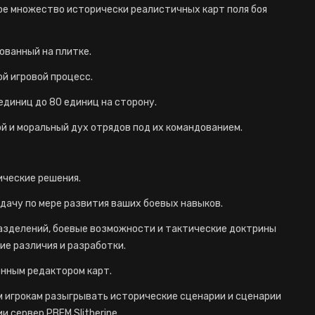
ое множество исторически реалистичных карт поля боя
ованный на плитке.
й игровой процесс.
единиц до 80 единиц на сторону.
ой и моральный дух отрядов под их командованием.
ческие решения.
дачу по мере развития ваших боевых навыков.
азделений, боевые возможности и тактические доктрины
е различия и разработки.
нным редактором карт.
 игрокам разыгрывать исторические сценарии и сценарии
и сервер PBEM Slitherine.