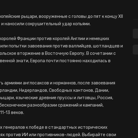
опейские рыцари, вооруженные с головы до пят к концу XII
 и наносили сокрушительный удар копьями.
королей Франции против королей Англии и немецких
 или попытки завоевания против валлийцев, шотландцев и
ольское вторжение в Восточную Европу. В сочетании с
енной знати, Европа почти постоянно находилась в
вать армиями англосаксов и норманнов, после завоевания
Ирландии, Нидерландов, Свободных кантонов, Дании,
рыцари, языческие древние пруссы и литовцы, Россия,
 бесконечном разнообразии сражений и кампаний,
1-13 веков.
х генералов к победе в стандартных исторических
ях против ИИ или противников-людей. Выбирайте свои