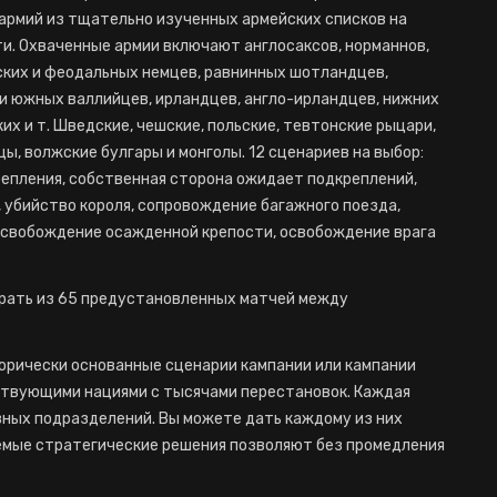
армий из тщательно изученных армейских списков на
. Охваченные армии включают англосаксов, норманнов,
ских и феодальных немцев, равнинных шотландцев,
 и южных валлийцев, ирландцев, англо-ирландцев, нижних
их и т. Шведские, чешские, польские, тевтонские рыцари,
цы, волжские булгары и монголы. 12 сценариев на выбор:
епления, собственная сторона ожидает подкреплений,
, убийство короля, сопровождение багажного поезда,
освобождение осажденной крепости, освобождение врага
рать из 65 предустановленных матчей между
орически основанные сценарии кампании или кампании
ствующими нациями с тысячами перестановок. Каждая
вных подразделений. Вы можете дать каждому из них
емые стратегические решения позволяют без промедления