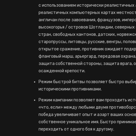
с использованием исторически реалистичных 
реалистичных компьютерных картах местности
англичан после завоевания, французов, импер
высокогорья / островов Шотландии, северных
стран, свободных кантонов, датских, норвежск
старопруссы, литовцы, русские, венгры, полов
открытое сражение, противник ожидает подкр
фланговый марш, арьергард, передовая охрана
защита собственной стороны, защита врага, 
осажденной крепости.
Режим быстрой битвы позволяет быстро выби
историческими противниками.
Режим кампании позволяет вам проходить ист
«что, если» между любыми двумя противобор
победа увеличивает опыт и азарт ваших осно
собственное уникальное имя. Быстро принима
переходить от одного боя к другому.