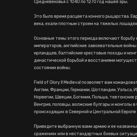
Средневековья с 1040 по 1270 год нашей эры.
Это было время расцвета конного рыцарства. Евр
века, ехали плотным строем на тяжелых лошадях
Основные темы этого периода включают борьбу 
императоров, английские завоевательные войны
ирландцев, балтийские крестовые походы и монг
династической борьбой и восстаниями могуществ
состоянии войны.
Field of Glory II Medieval позволяет вам командо
Англии, Франции, Германии, Шотландии, Уэльса, 
Норвегии, Швеции, Богемия, Польша, тевтонские 
Венгрия, половцы, волжские булгары и монголы в
происходящих в Северной и Центральной Европе 1
Приведите выбранную вами армию и ее названны
сражениях или в нестандартных боевых ситуаци