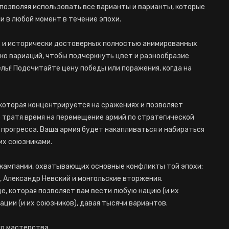
 позволяя использовать все варианты и варианты, которые
 в любой момент в течение эпохи.
сивых и исторически достоверных полностью анимированных
ько вариаций, чтобы подчеркнуть цвет и разнообразие
елы! Подсчитайте цену победы или поражения, когда на
ии, которая концентрируется на сражениях и позволяет
 тратя время на перемещение армий по стратегической
 прогресса. Ваша армия будет накапливаться и набираться
 их союзниками.
кампании, охватывающих основные конфликты той эпохи:
 Александр Невский и монгольские вторжения.
, которая позволяет вам вести любую нацию (и их
ции (и их союзников), давая тысячи вариантов.
о мастерства.