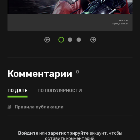
899 ₽
нет в
нет в
-65%
продаже
продаже
314 ₽
Комментарии
0
ПО ДАТЕ
ПО ПОПУЛЯРНОСТИ
Правила публикации
Войдите
или
зарегистрируйте
аккаунт, чтобы
оставить комментарий.