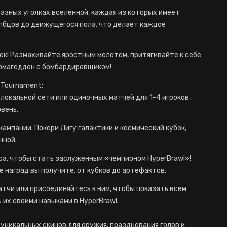
разных уголках вселенной, каждая из которых имеет
лбцов до движущегося пола, что делает каждое
ек! Размахивайте яростным молотом, притягивайте к себе
рмагеддон с бомбардировщиком!
 Tournament:
локальной сети или одиночных матчей для 1-4 игроков,
вень.
ампании. Покори Лигу галактики и космический кубок,
нной.
ира, чтобы стать заслуженным «чемпионом HyperBrawl»!
е наград вы получите, от кубков до артефактов.
чи или присоединяйтесь к ним, чтобы показать всем
 их своими навыками в HyperBrawl.
уникальных скинов для оружия, празднования голов и