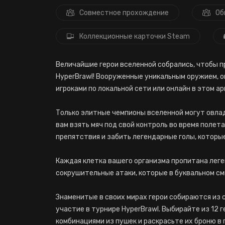
Совместное прохождение
Об
Коллекционные карточки Steam
Величайшие герои вселенной собрались, чтобы п
HyperBrawl! Вооруженные уникальным оружием, о
игроками по локальной сети или онлайн в этом а
Только элитные чемпионы вселенной могут овла
вам взять мяч под свой контроль во время полет
препятствия и забить легендарные голы, которые
Каждая клетка вашего организма пропитана леге
сокрушительные атаки, которые в буквальном см
Знаменитые в своих мирах герои собираются из 
участие в турнире HyperBrawl. Выбирайте из 12 
комбинациями из пушек и раскрасьте их броню в 