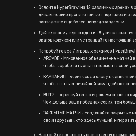
Освойте HyperBrawl на 12 различных аренах в 
динамические препятствия, от порталов и сто
совпадение еще более непредсказуемым.
Дайте своему герою одно из 8 уникальных пуш
врагов крючком или устраивайте настоящий а
Попробуйте все 7 игровых режимов HyperBrawl
ARCADE - Мгновенное объединение матчей в 
чтобы заработать опыт и повысить свой уро
КАМПАНИЯ - Боритесь за славу в одиночной к
чтобы стать величайшей командой во вселе
BLITZ - соревнуйтесь с игроками со всего м
Чем дольше ваша победная серия, тем больш
ЗАКРЫТЫЕ МАТЧИ - создавайте закрытые мат
своим друзьям, кто здесь лучший, и поразить
Настройте внешность своего героя с помощью 