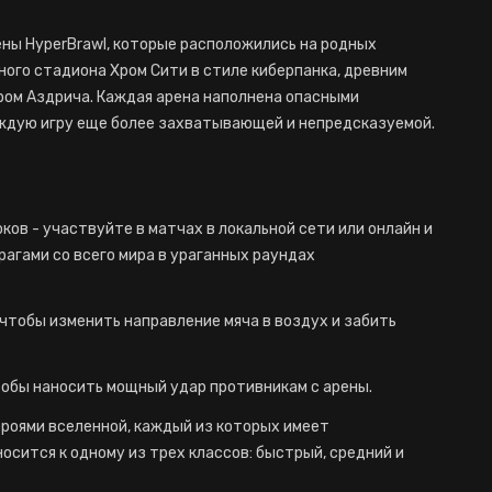
ены HyperBrawl, которые расположились на родных
ого стадиона Хром Сити в стиле киберпанка, древним
ом Аздрича. Каждая арена наполнена опасными
ждую игру еще более захватывающей и непредсказуемой.
ков - участвуйте в матчах в локальной сети или онлайн и
рагами со всего мира в ураганных раундах
 чтобы изменить направление мяча в воздух и забить
тобы наносить мощный удар противникам с арены.
ероями вселенной, каждый из которых имеет
осится к одному из трех классов: быстрый, средний и