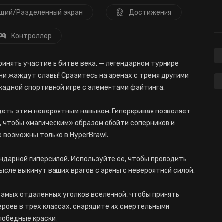
щий/Разделенный экран
Достижения
Контроллер
ринять участие в битве века, — легендарном турнире
ни жаждут славы! Сразитесь на аренах с тремя другими
ркадной спортивной игре с элементами файтинга.
деть этим невероятным навыком. Гиперкривая позволяет
а, чтобы «магическим» образом обойти соперников и
 возможны только в HyperBrawl.
ндарной гиперсилой. Используйте ее, чтобы проводить
ысле выкинут ваших врагов с арены с невероятной силой.
самых отдаленных уголков вселенной, чтобы принять
героев в трех классах, снарядите их смертельными
победные краски.