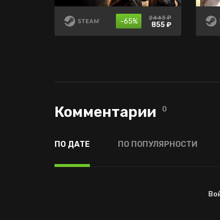
2443 ₽
499 ₽
599 ₽
-65%
-50%
-65%
299 ₽
855 ₽
174 ₽
Комментарии
0
ПО ДАТЕ
ПО ПОПУЛЯРНОСТИ
Во