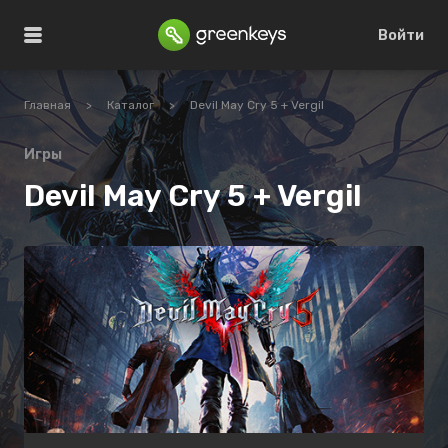
Войти
Главная
>
Каталог
>
Devil May Cry 5 + Vergil
Игры
Devil May Cry 5 + Vergil