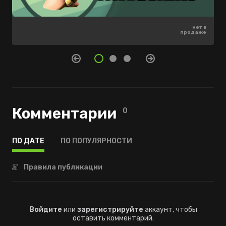
нет в
нет в
нет в
продаже
продаже
продаже
Комментарии
0
ПО ДАТЕ
ПО ПОПУЛЯРНОСТИ
Правила публикации
Войдите
или
зарегистрируйте
аккаунт, чтобы
оставить комментарий.