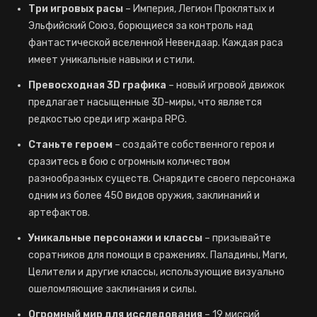
Три игровых расы
– Империя, Легион Проклятых и
Эльфийский Союз, борющиеся за контроль над
фантастической вселенной Невендаар. Каждая раса
имеет уникальные навыки и стили.
Превосходная 3D графика
– новый игровой движок
предлагает насыщенные 3D-миры, что является
редкостью среди игр жанра RPG.
Станьте героем
– создайте собственного героя и
сразитесь в бою с огромным количеством
разнообразных существ. Снарядите своего персонажа
одним из более 450 видов оружия, заклинаний и
артефактов.
Уникальные персонажи и классы
– призывайте
соратников для помощи в сражениях. Паладины, Маги,
Целители и другие классы, использующие визуально
ошеломляющие заклинания и силы.
Огромный мир для исследования
– 19 миссий