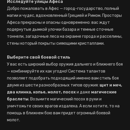
Исследуйте улицы Афеса
Добро пожаловать в Афес — город-государство, полный
магии и чудес, вдохновленный Грецией и Римом. Просторы
Афеса прекрасны и опасны одновременно: вас ждут
подернутые дымкой улочки базара и темные сточные
тоннели, загадочные леса на окраине города и расселины,
стены который покрыты сияющими кристаллами.
Выберите свой боевой стиль
У вас есть широкий выбор оружия дальнего и ближнего боя
— комбинируйте их как угодно! Система талантов
позволяет подобрать подходящий именно вам стиль боя
двумя из шести разнообразных типов оружия:
щит и меч,
два клинка, копье, молот, посох
и даже
магические
браслеты
. Возьмите магический посох в руки и
уничтожьте своих врагов издалека. А если хотите, то на
помощь в ближнем бою вам придет огромный боевой
молот.