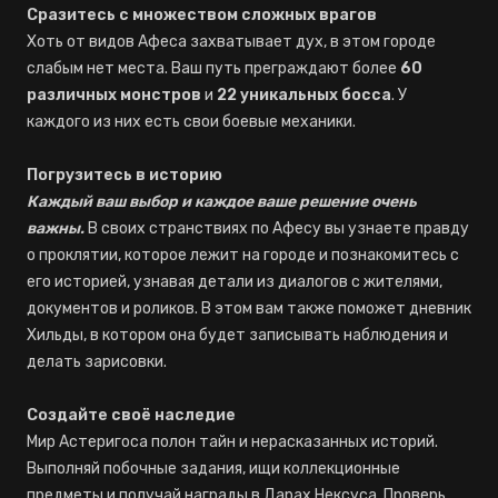
Сразитесь с множеством сложных врагов
Хоть от видов Афеса захватывает дух, в этом городе
слабым нет места. Ваш путь преграждают более
60
различных монстров
и
22 уникальных босса
. У
каждого из них есть свои боевые механики.
Погрузитесь в историю
Каждый ваш выбор и каждое ваше решение очень
важны.
В своих странствиях по Афесу вы узнаете правду
о проклятии, которое лежит на городе и познакомитесь с
его историей, узнавая детали из диалогов с жителями,
документов и роликов. В этом вам также поможет дневник
Хильды, в котором она будет записывать наблюдения и
делать зарисовки.
Создайте своё наследие
Мир Астеригоса полон тайн и нерасказанных историй.
Выполняй побочные задания, ищи коллекционные
предметы и получай награды в Дарах Нексуса. Проверь