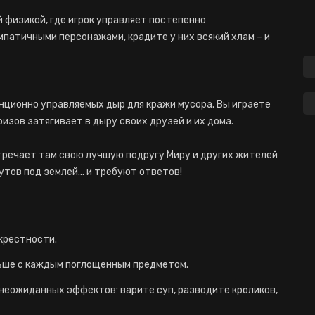
 физикой, где игрок управляет постепенно
патичными персонажами, крадите у них всякий хлам – и
нционно управляемых дыр для кражи мусора. Вы играете
ризов затягивает в дыру своих друзей и их дома.
тречает там свою лучшую подругу Миру и других жителей
футов под землей… и требуют ответов!
крестности.
ьше с каждым поглощенным предметом.
еожиданных эффектов: варите суп, разводите кроликов,