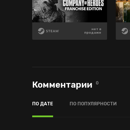
1300 ₽
1250 ₽
нет в
-40%
-40%
продаже
780 ₽
750 ₽
Комментарии
0
ПО ДАТЕ
ПО ПОПУЛЯРНОСТИ