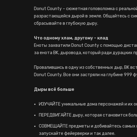
Donut County – сюжетная головоломка с реальной
разрастающейся дырой в земле. Общайтесь с сим
сбрасывайте в глубокую дыру.
Что одному хлам, другому – клад
Еноты захватили Donut County с помощью диста
за енота BK, дыровода, который ради дурацких п
Провалившись в одну из собственных дыр, BK вс
Donut County. Все они застряли на глубине 999 
Дыры всё больше
ИЗУЧАЙТЕ уникальные дома персонажей и их о
ПЕРЕДВИГАЙТЕ дыру, которая становится бол
СОВМЕЩАЙТЕ предметы и добивайтесь самых н
запускайте фейерверки и так далее.