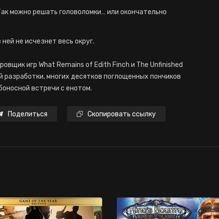
ак можно решать головоломки… или окончательно
ней не исчезнет весь округ.
овщик игр What Remains of Edith Finch и The Unfinished
й разработки, многих десятков поглощенных пончиков
боносной встречи с енотом.
Поделиться
Скопировать ссылку