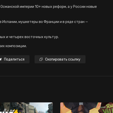
у Османской империи 10+ новых реформ, а у России новые
в Испании, мушкетеры во Франции и в ряде стран —
ных и четырех восточных культур.
ких композиции.
Поделиться
Скопировать ссылку