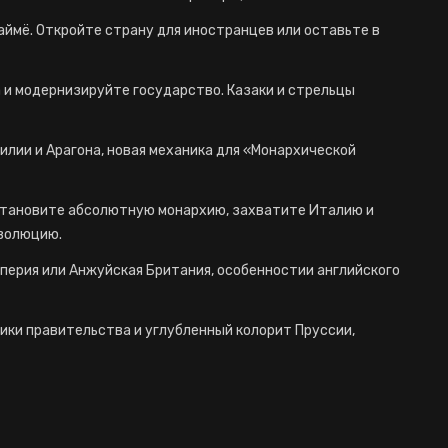
аймё. Откройте страну для иностранцев или оставьте в
а и модернизируйте государство. Казаки и стрельцы
илии и Арагона, новая механика для «Монархической
становите абсолютную монархию, захватите Италию и
волюцию.
перия или Анжуйская Британия, особенностии английского
ики правительства и углубленный колорит Пруссии,