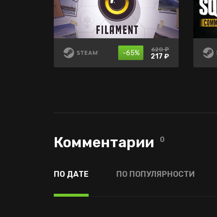
1499 ₽
620 ₽
699 ₽
-50%
-70%
-65%
449 ₽
349 ₽
217 ₽
Комментарии
0
ПО ДАТЕ
ПО ПОПУЛЯРНОСТИ