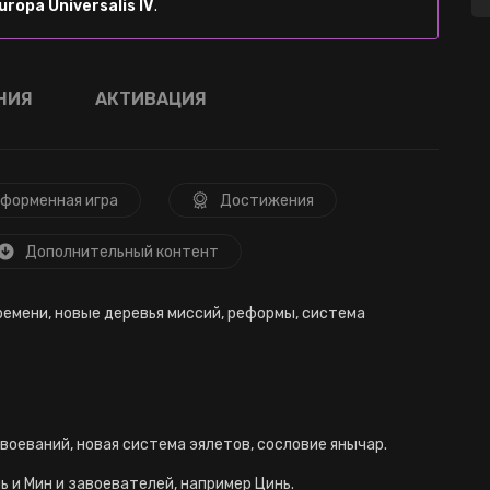
uropa Universalis IV
.
НИЯ
АКТИВАЦИЯ
форменная игра
Достижения
Дополнительный контент
ремени, новые деревья миссий, реформы, система
воеваний, новая система эялетов, сословие янычар.
ь и Мин и завоевателей, например Цинь.