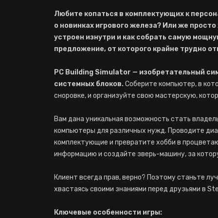
Любите копаться в комплектующих к персо
о новинках игрового железа? Или же просто 
устроен изнутри и как собрать самую мощну
предложение, от которого крайне трудно от
PC Building Simulator — изобретательный с
системных блоков.
Соберите компьютер, в кот
сноровке, и организуйте свою мастерскую, кото
Вам дана уникальная возможность стать владел
компьютеры для различных нужд. Проводите диа
комплектующие и превратите хобби в процвета
информацию и создайте зверь-машину, за котор
Клиент всегда прав, верно? Поэтому станьте луч
хвастаясь своими знаниями перед друзьями в St
Ключевые особенности игры: