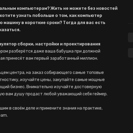
нальным компьютерам? Жить не можете без новостей
хотите узнать побольше о том, как компьютер
ю машину в короткие сроки? Тогда для вас есть
казаться.
имулятор сборки, настройки и проектирования
ором разберётся даже ваша бабушка при должной
рая принесёт вам первый заработанный миллион.
ьцем центра, на заказ собирающего самые топовые
гностику, изучайте цены, закупайте самые мощные
ющий бизнес. Внимательно изучайте достоверную
ую вам душу продаст любой уважающий себя геймер.
шим в своём деле и примените знания на практике,
eam.