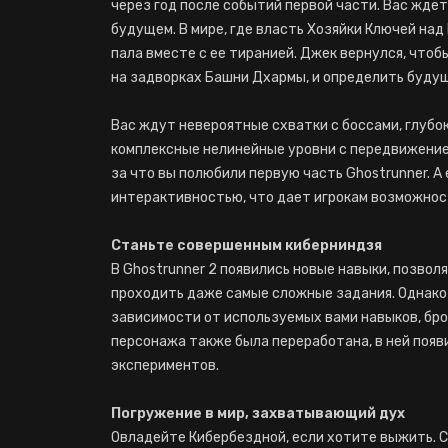
через год после событий первой части. Вас жде
будущем. В мире, где власть Хозяйки Ключей на
пала вместе с ее тиранией. Джек вернулся, что
на задворках Башни Дхармы, и определить буду
Вас ждут невероятные схватки с боссами, глубо
комплексные нелинейные уровни с передвижение
за что вы полюбили первую часть Ghostrunner. А
интерактивностью, что дает игрокам возможност
Станьте совершенным киберниндзя
В Ghostrunner 2 появились новые навыки, позво
проходить даже самые сложные задания. Однако и
зависимости от используемых вами навыков, бро
персонажа также была переработана, в ней поя
экспериментов.
Погружение в мир, захватывающий дух
Овладейте Кибербездной, если хотите выжить. 