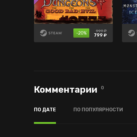
1799 ₽
999 ₽
нет в
-75%
-20%
продаже
449 ₽
799 ₽
Комментарии
0
ПО ДАТЕ
ПО ПОПУЛЯРНОСТИ