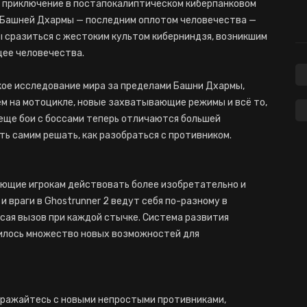
т приключение в постапокалиптическом киберпанковом
д Башней Дхармы — последним оплотом человечества —
бы сразиться с жестоким культом киберниндзя, возникшим
щее человечества.
кое исследование мира за пределами Башни Дхармы,
м на мотоцикле, новые захватывающие режимы и всё то,
 еще бои с боссами теперь отличаются большей
ь самим решать, как разобраться с противником.
ляющие игрокам действовать более изобретательно и
 враги в Ghostrunner 2 ведут себя по-разному в
сая вызов при каждой стычке. Система развития
вилось множество новых возможностей для
Сражайтесь с новыми непростыми противниками,