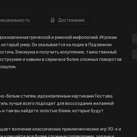
ая реальность
Достижения
дохновленная греческой и римской мифологией. Игрокам
, который умер. Он оказывается на лодке в Подземном
остичь Элизиума и получить искупление, таинственный
остроумие и навыки в серии все более сложных поворотов
прошлом.
рно-белым стилем, вдохновленным картинами Гюстава
иль лучше всего подходит для воссоздания желаемой
ь и там вы найдете золотые блики, которые будут
ает волнение классических приключенческих игр 90-х и
ки и решайте все более сложные головоломки, задачи и