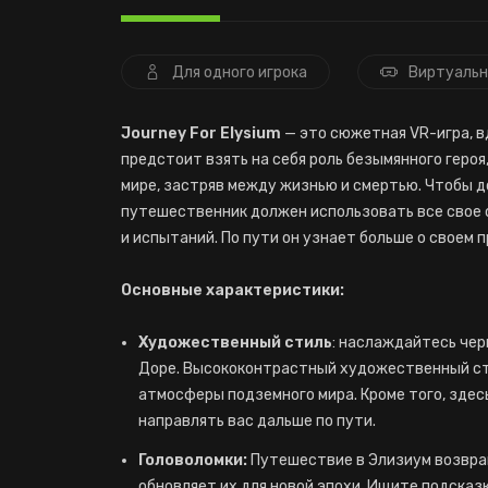
Для одного игрока
Виртуальн
Journey For Elysium
— это сюжетная VR-игра, в
предстоит взять на себя роль безымянного героя
мире, застряв между жизнью и смертью. Чтобы д
путешественник должен использовать все свое 
и испытаний. По пути он узнает больше о своем 
Основные характеристики:
Художественный стиль
: наслаждайтесь че
Доре. Высококонтрастный художественный ст
атмосферы подземного мира. Кроме того, здес
направлять вас дальше по пути.
Головоломки:
Путешествие в Элизиум возвращ
обновляет их для новой эпохи. Ищите подсказ