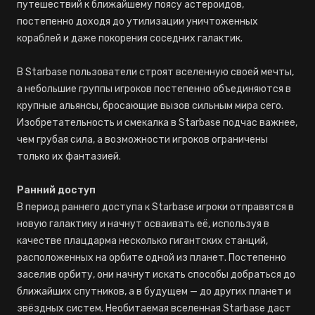
путешествий к ближайшему поясу астероидов,
постепенно доходя до утилизации уничтоженных
кораблей и даже покорения соседних галактик.
В Starbase пользователи строят вселенную своей мечты,
а небольшие группы игроков постепенно объединяются в
крупные альянсы, бросающие вызов сильным мира сего.
Изобретательность и смекалка в Starbase подчас важнее,
чем грубая сила, а возможности игроков ограничены
только их фантазией.
Ранний доступ
В период раннего доступа к Starbase игроки отправятся в
новую галактику и начнут осваивать её, используя в
качестве плацдарма несколько гигантских станций,
расположенных на орбите одной из планет. Постепенно
заселив орбиту, они начнут искать способы добраться до
ближайших спутников, а в будущем — до других планет и
звёздных систем. Необитаемая вселенная Starbase даст