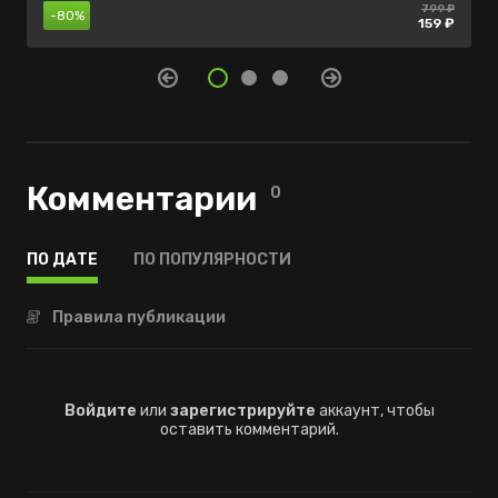
799 ₽
200 ₽
нет в
-80%
-80%
продаже
159 ₽
40 ₽
Комментарии
0
ПО ДАТЕ
ПО ПОПУЛЯРНОСТИ
Правила публикации
Войдите
или
зарегистрируйте
аккаунт, чтобы
оставить комментарий.