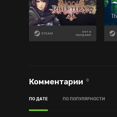
399 ₽
710 ₽
нет в
-60%
-75%
продаже
284 ₽
99 ₽
Комментарии
0
ПО ДАТЕ
ПО ПОПУЛЯРНОСТИ