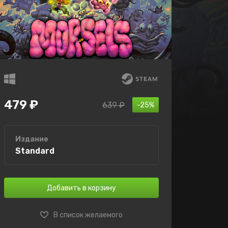
479 ₽
639 ₽
-25%
Издание
Standard
Добавить в корзину
В список желаемого