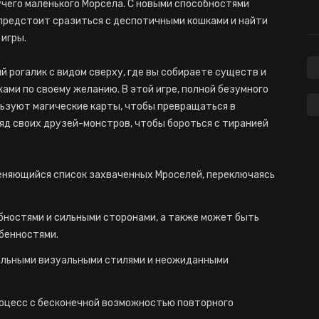
учего маленького Морсела. С новыми способностями
 предстоит сразиться с деспотичными кошками и найти
 игры.
й рогалик с видом сверху, где вы собираете существ и
ми по своему желанию. В этой игре, полной безумного
льзуют магические карты, чтобы превращаться в
яд своих друзей-монстров, чтобы бороться с тиранией
меняющийся список захваченных Мроселей, переключаясь
ностями и сильными сторонами, а также может быть
бенностями.
альными визуальными стилями и неожиданными
оцесс с бесконечной возможностью повторного