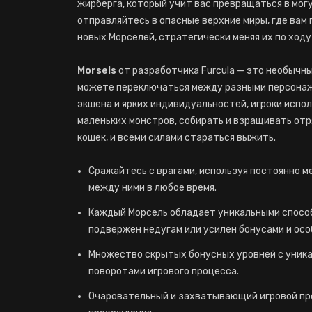
жирберга, который учит вас превращаться в мог
отправляйтесь в опасные верхние миры, где вам
новых Морселей, стратегически меняя их по ходу
Morsels
от разработчика Furcula — это необычны
можете переключаться между разными персонажа
экшена и ярких индивидуальностей, игроки испо
маленьких монстров, собирать и взращивать отр
кошек, и всеми силами стараться выжить.
Сражайтесь с врагами, используя постоянно 
между ними в любое время.
Каждый Морсель обладает уникальными способ
подвержен недугам или усилен бонусами и осо
Множество скрытых бонусных уровней с уник
поворотами игрового процесса.
Очаровательный и захватывающий игровой пр