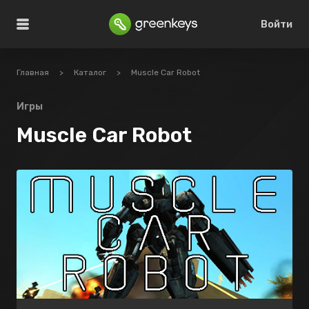
Войти
Главная
>
Каталог
>
Muscle Car Robot
Игры
Muscle Car Robot