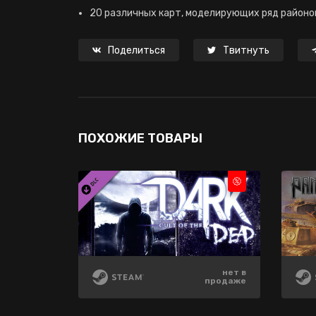
20 различных карт, моделирующих ряд район
Поделиться
Твитнуть
ПОХОЖИЕ ТОВАРЫ
нет в
нет в
нет в
продаже
продаже
продаже