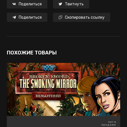
Поделиться
Твитнуть
Поделиться
Скопировать ссылку
ПОХОЖИЕ ТОВАРЫ
нет в
нет в
нет в
продаже
продаже
продаже