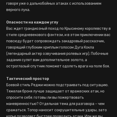
говоря уже о дальнобойных атаках с использованием
верного лука.
Опасности на каждом углу
Вас ждет грандиозный поход по Крысиному королевству в
стиле средневекового фэнтези, и в этом приключении вас
повсюду будет сопровождать закадровый рассказчик,
говорящий глубоким хриплым голосом Дуга Кокла
(легендарный актер озвучивания ролевых игр). Побочные
задания сулят вам дополнительное золото, а
остроглазый спутник поможет одолеть врага на поле боя.
Тактический простор
Боевой стиль Реджи можно подстраивать под ситуацию.
Тяжелая броня лучше защищает от вражеских атак, но
спросите себя: готовы ли вы пожертвовать
маневренностью? Отдельная тема для разговора – чем
сражаться. Топор наносит сокрушительные удары, зато
копье позволяет быстрее проводить атаки. Или же вы