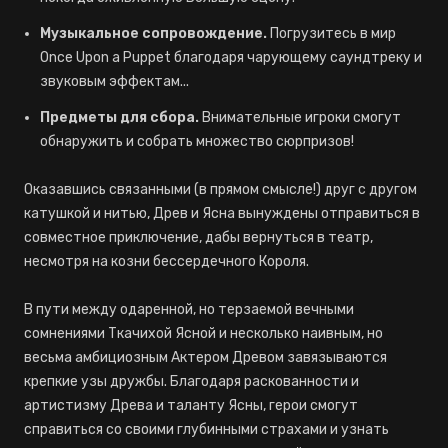
Музыкальное сопровождение.
Погрузитесь в мир
Once Upon a Puppet благодаря чарующему саундтреку и
звуковым эффектам...
Предметы для сбора.
Внимательные игроки смогут
обнаружить и собрать множество сюрпризов!
Оказавшись связанными (в прямом смысле!) друг с другом
катушкой и нитью, Древ и Ясна вынуждены отправиться в
совместное приключение, дабы вернуться в театр,
несмотря на козни бессердечного Короля.
В пути между одаренной, но терзаемой вечными
сомнениями Ткачихой Ясной и несколько наивным, но
весьма амбициозным Актером Древом завязываются
крепкие узы дружбы. Благодаря раскованности и
артистизму Древа и таланту Ясны, герои смогут
справиться со своими глубинными страхами и узнать