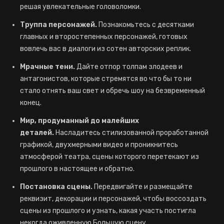
решая увлекательные головоломки.
Труппа персонажей.
Познакомьтесь с десятками
главных и второстепенных персонажей, готовых
вовлечь вас в диалоги из сотен авторских реплик.
Мрачные тени.
Дайте отпор толпам злодеев и
антагонистов, которые стремятся во что бы то ни
стало отнять ваш свет и обречь шоу на безвременный
конец.
Мир, продуманный до малейших
деталей.
Насладитесь стилизованной проработанной
графикой, двухмерными видео и проникнитесь
атмосферой театра, сцены которого перетекают из
прошлого в настоящее и обратно.
Постановка сцены.
Передвигайте и размещайте
реквизит, декорации и персонажей, чтобы воссоздать
сцены из прошлого и узнать, какая участь постигла
некогда оживленную Большую сцену.