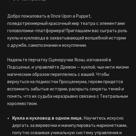
Добро пожаловать в Once Upon a Puppet,
псевдотрехмерный красочный мир театра с элементами
головоломки-платформера! Приглашаем вас сыграть роль
куклы и кукловода в захватывающей волшебной истории
о дружбе, самопознании и искуплении.
Наденьте перчатку Сценоручки Ясны, изгнанной в
Подсценье, и управляйте Древом — куклой, чьи нити жизни
магическим образом переплелись с вашей. Чтобы
вернуться на подмостки Просцениума, героям придется
вспомнить забытые истории, раскрыть секреты теней и
понять, что их судьба неразрывно связана с Театральным
королевством.
Кукла и кукловод в одном лице.
Научитесь искусно
дергать за веревочки и манипулировать марионетками,
попутно осваивая уникальную систему управления и