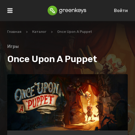
Войти
Главная
>
Каталог
>
Once Upon A Puppet
Игры
Once Upon A Puppet