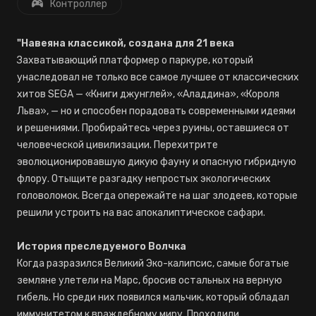
Контроллер
"Навеяна классикой, создана для 21 века
Захватывающий платформер о паркуре, который
унаследовал не только все самое лучшее от классических
хитов SEGA — «Книги джунглей», «Аладдина», «Короля
Льва», — но и способен порадовать современными идеями
и решениями. Пробирайтесь через руины, оставшиеся от
человеческой цивилизации. Перехитрите
эволюционировавшую дикую фауну и опасную гибридную
флору. Отыщите разгадку непростых экологических
головоломок. Всегда опережайте на шаг злодеев, которые
решили устроить на вас апокалиптическое сафари.
История преследуемого Волчка
Когда разразился Великий Эко-калипсис, самые богатые
земляне улетели на Марс, бросив остальных на верную
гибель. Но среди них появился мальчик, который обладал
иммунитетом к враждебному миру. Проходили