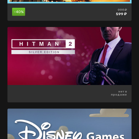
999 ₽
880 ₽
660 ₽
-40%
-50%
-5%
440 ₽
627 ₽
599 ₽
299 ₽
нет в
нет в
-70%
продаже
продаже
89 ₽