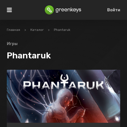
Войти
Главная
>
Каталог
>
Phantaruk
Игры
Phantaruk