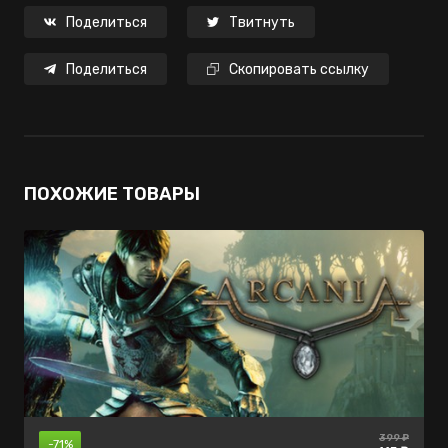
Поделиться
Твитнуть
Поделиться
Скопировать ссылку
ПОХОЖИЕ ТОВАРЫ
1790 ₽
1200 ₽
399 ₽
-40%
-70%
-71%