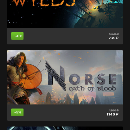
1050 ₽
199 ₽
-30%
-70%
1900 ₽
735 ₽
59 ₽
1200 ₽
999 ₽
249 ₽
-40%
-70%
-5%
1140 ₽
299 ₽
149 ₽