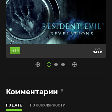
5199 ₽
999 ₽
249 ₽
-65%
-69%
-87%
349 ₽
649 ₽
75 ₽
Комментарии
0
ПО ДАТЕ
ПО ПОПУЛЯРНОСТИ