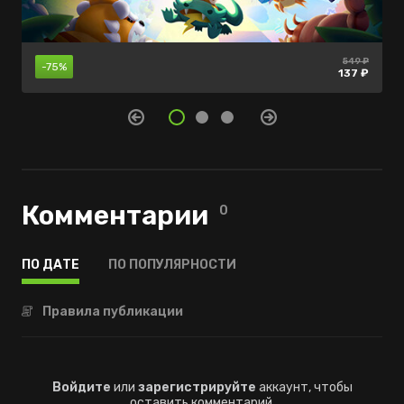
5799 ₽
1100 ₽
549 ₽
-45%
-60%
-75%
3189 ₽
440 ₽
137 ₽
Комментарии
0
ПО ДАТЕ
ПО ПОПУЛЯРНОСТИ
Правила публикации
Войдите
или
зарегистрируйте
аккаунт, чтобы
оставить комментарий.