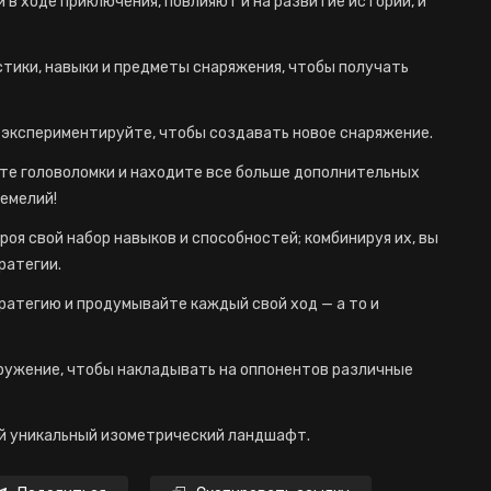
в ходе приключения, повлияют и на развитие истории, и
тики, навыки и предметы снаряжения, чтобы получать
 экспериментируйте, чтобы создавать новое снаряжение.
йте головоломки и находите все больше дополнительных
емелий!
роя свой набор навыков и способностей; комбинируя их, вы
ратегии.
ратегию и продумывайте каждый свой ход — а то и
ружение, чтобы накладывать на оппонентов различные
ой уникальный изометрический ландшафт.