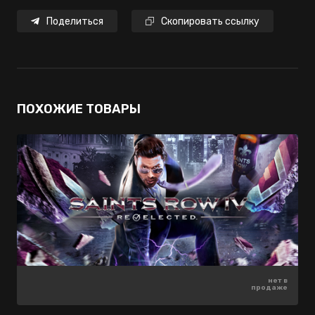
Поделиться
Скопировать ссылку
ПОХОЖИЕ ТОВАРЫ
нет в
нет в
42 ₽
-50%
продаже
продаже
21 ₽