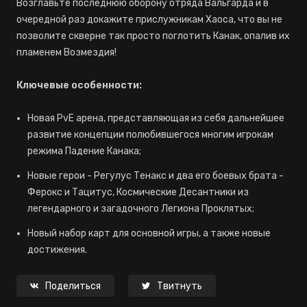
Возглавьте последнюю оборону отряда Вальгарда и в
очередной раз докажите прислужникам Хаоса, что вы не
позволите скверне так просто поглотить Канак, опалив их
пламенем Возмездия!
Ключевые особенности:
Новая PvE арена, представляющая из себя дальнейшее
развитие концепции полюбившегося многим игрокам
режима Падение Канака;
Новые герои - Регулус Тенакс и два его боевых брата -
Ферокс и Тацитус, Космические Десантники из
легендарного и загадочного Легиона Проклятых;
Новый набор карт для основной игры, а также новые
достижения.
Поделиться
Твитнуть