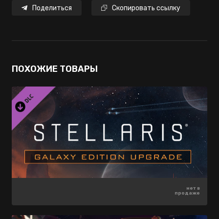
Поделиться
Скопировать ссылку
ПОХОЖИЕ ТОВАРЫ
нет в
нет в
нет в
продаже
продаже
продаже