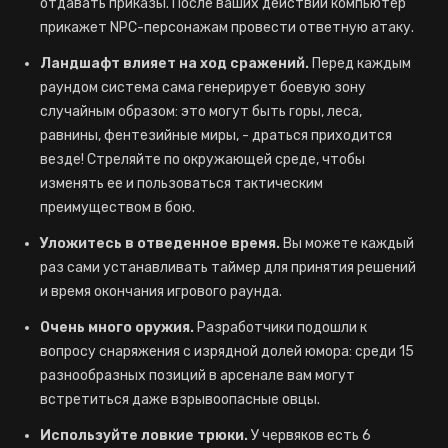
отдавать приказы. После ваших действий компьютер
прикажет NPC-персонажам провести ответную атаку.
Ландшафт влияет на ход сражений.
Перед каждым
раундом система сама генерирует боевую зону
случайным образом: это могут быть горы, леса,
равнины, фентезийные миры, - драться приходится
везде! Стреляйте по окружающей среде, чтобы
изменять ее и пользоваться тактическим
преимуществом в бою.
Уложитесь в отведенное время.
Вы можете каждый
раз сами устанавливать таймер для принятия решений
и время окончания игрового раунда.
Очень много оружия.
Разработчики подошли к
вопросу снаряжения с изрядной долей юмора: среди 15
разнообразных позиций в арсенале вам могут
встретиться даже взрывоопасные овцы.
Используйте ловкие трюки.
У червяков есть 6