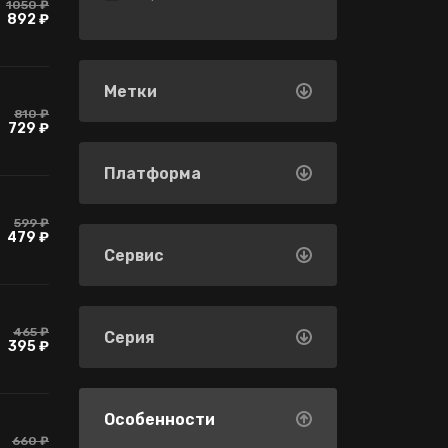
1050 ₽
892 ₽
Метки
810 ₽
729 ₽
Платформа
599 ₽
479 ₽
Сервис
465 ₽
Серия
395 ₽
Особенности
660 ₽