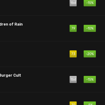
tbd
-15%
ldren of Rain
79
-10%
73
-20%
Burger Cult
tbd
-15%