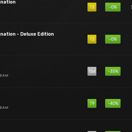
rnation
72
-0%
nation - Deluxe Edition
72
-0%
tbd
-35%
79
-40%