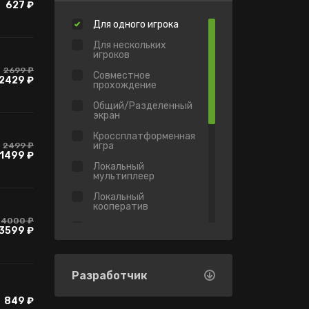
627 ₽
Для одного игрока
Для нескольких
игроков
2699 ₽
Совместное
2429 ₽
прохождение
Общий/Разделенный
экран
Кроссплатформенная
игра
2499 ₽
1499 ₽
Локальный
мультиплеер
Локальный
кооператив
4000 ₽
Виртуальная
3599 ₽
реальность
Достижения
Разработчик
Имеется античит
Valve
849 ₽
Коллекционные