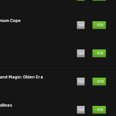
ximum Cope
tbd
-10%
tbd
-10%
and Magic: Olden Era
tbd
-30%
dlines
tbd
-10%