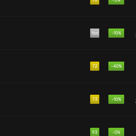
70
-5%
tbd
-10%
72
-40%
73
-10%
93
-0%