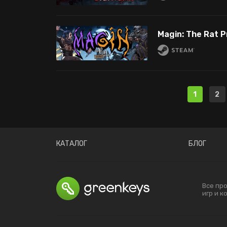
Magin: The Rat P
1
2
КАТАЛОГ
БЛОГ
Все пр
игр и 