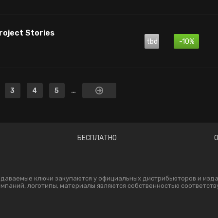
roject Stories
tbd
-10%
3
4
5
…
БЕСПЛАТНО
одаваемые ключи закупаются у официальных дистрибьюторов и издат
компаний, логотипы, материалы являются собственностью соответст