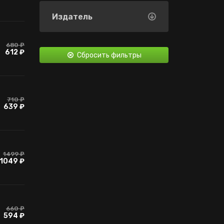
карточки Steam
Издатель
Контроллер
Контроллер
(частично)
680 ₽
612 ₽
Сбросить фильтры
Дополнительный
контент
710 ₽
639 ₽
1499 ₽
1049 ₽
660 ₽
594 ₽