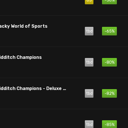
63
-30%
acky World of Sports
tbd
-65%
uidditch Champions
tbd
-80%
Harry Potter: Quidditch Champions - Deluxe Edition
tbd
-82%
tbd
-85%