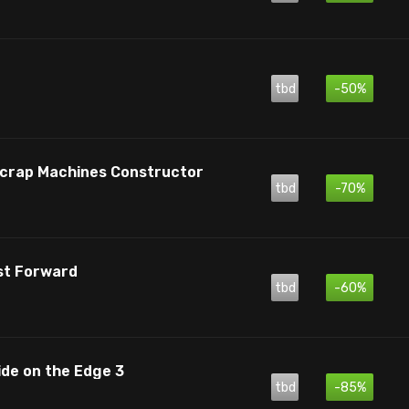
tbd
-50%
 Scrap Machines Constructor
tbd
-70%
st Forward
tbd
-60%
ide on the Edge 3
tbd
-85%