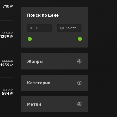
710 ₽
Поиск по цене
от
до
1368 ₽
1299 ₽
Жанры
1399 ₽
1259 ₽
Категории
849 ₽
594 ₽
Метки