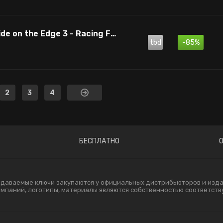
TT Isle Of Man: Ride on the Edge 3 - Racing Fan Edition
tbd
-85%
2
3
4
БЕСПЛАТНО
одаваемые ключи закупаются у официальных дистрибьюторов и издат
компаний, логотипы, материалы являются собственностью соответст