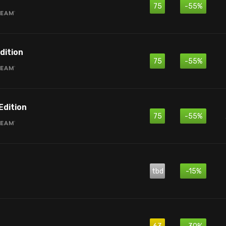
75
-55%
dition
75
-55%
Edition
75
-55%
tbd
-15%