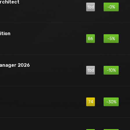
rchitect
tbd
-0%
ition
86
-5%
Manager 2026
tbd
-10%
74
-30%