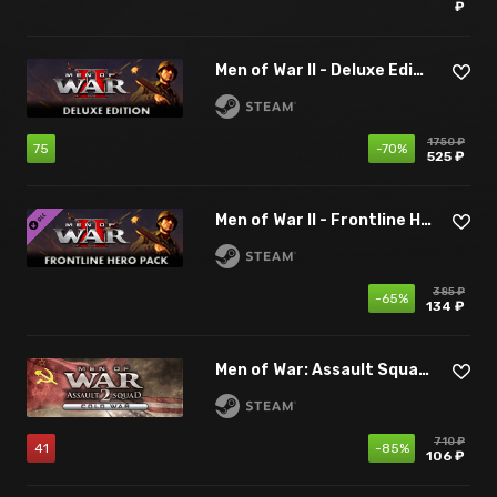
₽
Men of War II - Deluxe Edition
1750 ₽
75
-70%
525 ₽
Men of War II - Frontline Hero Pack
385 ₽
-65%
134 ₽
Men of War: Assault Squad 2 - Cold War
710 ₽
41
-85%
106 ₽