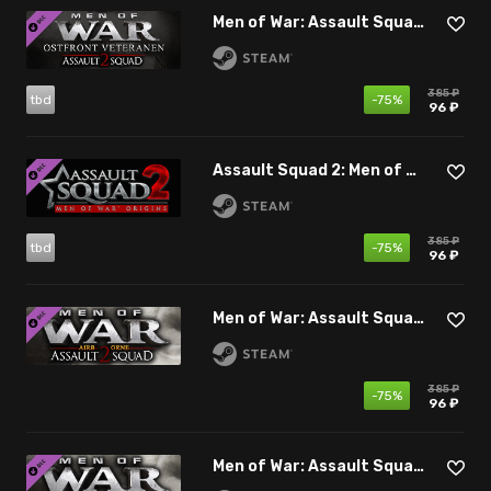
Men of War: Assault Squad 2 - Ostfront Veteranen
385 ₽
tbd
-75%
96 ₽
Assault Squad 2: Men of War Origins
385 ₽
tbd
-75%
96 ₽
Men of War: Assault Squad 2 - Airborne
385 ₽
-75%
96 ₽
Men of War: Assault Squad 2 - Iron Fist