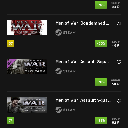
280 ₽
-70%
84 ₽
Men of War: Condemned Heroes
320 ₽
57
-85%
48 ₽
Men of War: Assault Squad - DLC Pack
200 ₽
-70%
60 ₽
Men of War: Assault Squad - Game of the Year Edition
550 ₽
77
-85%
82 ₽