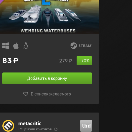
83 ₽
279 ₽
-70%
Добавить в корзину
В список желаемого
tbd
Рецензии критиков