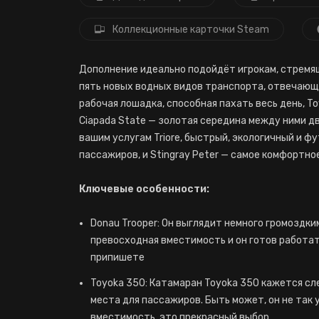
Коллекционные карточки Steam
Дополнение идеально подойдёт игрокам, стремя
пять новых водных видов транспорта, отвечающ
рабочая лошадка, способная пахать весь день, T
Ciapada State — золотая середина между ними дв
вашим услугам Triore, быстрый, экологичный и 
пассажиров, и Stingray Peter — самое комфортное
Ключевые особенности:
Donau Trooper: Он выглядит немного громоздким,
превосходная вместимость и он готов работать
припишете
Toyoka 350: Катамаран Toyoka 350 кажется сл
места для пассажиров. Быть может, он не так 
вместимость, это прекрасный выбор