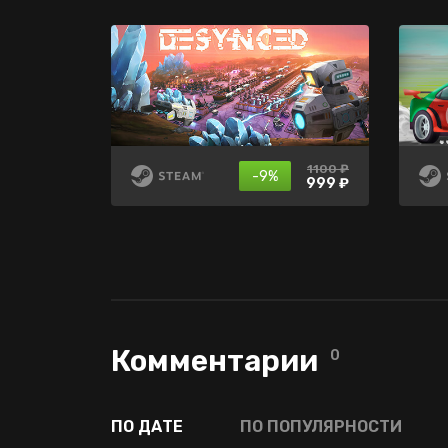
1100 ₽
699 ₽
нет в
-15%
-9%
продаже
999 ₽
594 ₽
Комментарии
0
ПО ДАТЕ
ПО ПОПУЛЯРНОСТИ