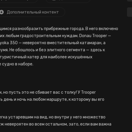
Дополнительный контент
щимся разнообразить прибрежные города. В него включено
их любым градостроительным нуждам. Donau Trooper —
oyoka 350 — невероятно вместительный катамаран, а
умя. Не обошлось и без элитного сегмента — здесь к
футуристичный катер для наиболее искушённых
 судно в наборе.
 но пусть это не сбивает вас с толку! У Trooper
 день и ночь на любом маршруте, к которому вы его
егка устаревшим на вид, но внутри у него множество
уж невероятен во всем остальном, зато, если вам важна