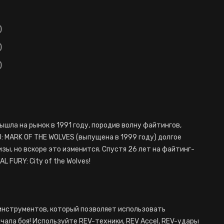
)
)
)
ышла на рынок в 1991 году, породив волну файтингов,
 MARK OF THE WOLVES (выпущена в 1999 году) долгое
зы, но вскоре это изменится. Спустя 26 лет на файтинг-
 FURY: City of the Wolves!
инструментов, который позволяет использовать
ала боя! Используйте REV-техники, REV Accel, REV-удары