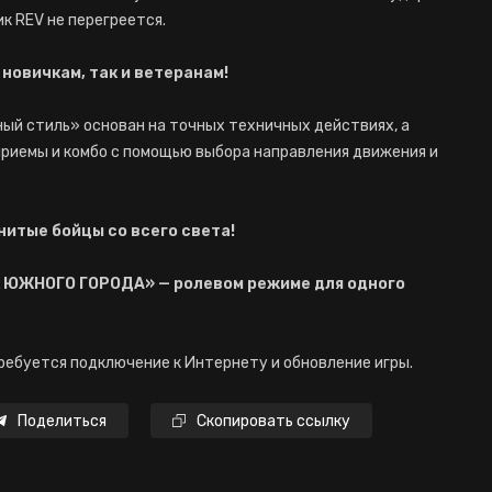
ик REV не перегреется.
новичкам, так и ветеранам!
ный стиль» основан на точных техничных действиях, а
приемы и комбо с помощью выбора направления движения и
итые бойцы со всего света!
 ЮЖНОГО ГОРОДА» — ролевом режиме для одного
ребуется подключение к Интернету и обновление игры.
Поделиться
Скопировать ссылку