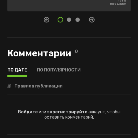
нет в
610 ₽
710 ₽
-60%
-70%
продаже
284 ₽
183 ₽
Комментарии
0
ПО ДАТЕ
ПО ПОПУЛЯРНОСТИ
Правила публикации
Войдите
или
зарегистрируйте
аккаунт, чтобы
оставить комментарий.