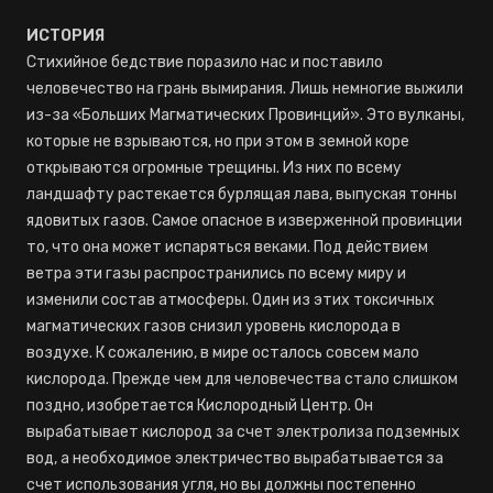
ИСТОРИЯ
Стихийное бедствие поразило нас и поставило
человечество на грань вымирания. Лишь немногие выжили
из-за «Больших Магматических Провинций». Это вулканы,
которые не взрываются, но при этом в земной коре
открываются огромные трещины. Из них по всему
ландшафту растекается бурлящая лава, выпуская тонны
ядовитых газов. Самое опасное в изверженной провинции
то, что она может испаряться веками. Под действием
ветра эти газы распространились по всему миру и
изменили состав атмосферы. Один из этих токсичных
магматических газов снизил уровень кислорода в
воздухе. К сожалению, в мире осталось совсем мало
кислорода. Прежде чем для человечества стало слишком
поздно, изобретается Кислородный Центр. Он
вырабатывает кислород за счет электролиза подземных
вод, а необходимое электричество вырабатывается за
счет использования угля, но вы должны постепенно