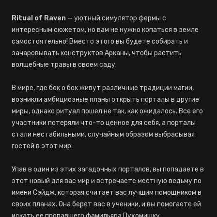
Ritual of Raven
— уютный симулятор фермы с
интересным сюжетом, но вам не нужно копаться в земле
самостоятельно! Вместо этого вы будете собирать и
зачаровывать конструктов Арканы, чтобы растить
волшебные травы в своем саду.
В мире, где бок о бок живут различные традиции магии,
возникли амбициозные планы открыть порталы в другие
миры, однако ритуал пошел не так, как ожидалось. Все его
участники потеряли что-то ценное для себя, а порталы
стали нестабильными, случайным образом выбрасывая
гостей в этот мир.
Упав в один из этих загадочных порталов, вы попадаете в
этот новый для вас мир и встречаете местную ведьму по
имени Сэйдж, которая считает вас лучшим помощником в
своих планах. Она берет вас в ученики, и вы помогаете ей
искать ее пропавшего фамильяра Пухомишку.