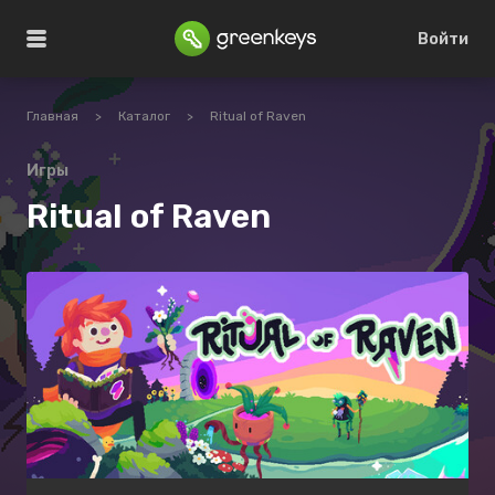
Войти
Главная
>
Каталог
>
Ritual of Raven
Игры
Ritual of Raven