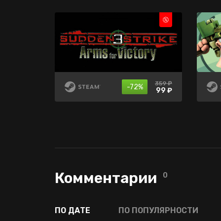
360 ₽
465 ₽
359 ₽
-50%
-75%
-72%
232 ₽
99 ₽
90 ₽
Комментарии
0
ПО ДАТЕ
ПО ПОПУЛЯРНОСТИ