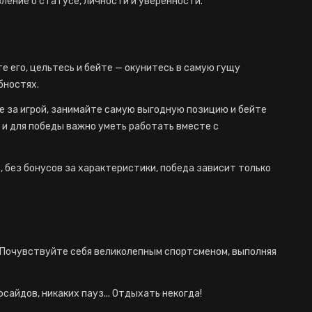
явление о статусе, личности и уверенности.
е его, цельтесь и бейте — окунитесь в самую гущу
бностях.
 за игрой, занимайте самую выгодную позицию и бейте
, и для победы важно уметь работать вместе с
, без бонусов за характеристики, победа зависит только
 Почувствуйте себя великолепным спортсменом, выполняя
сайдов, никаких пауз... Отдыхать некогда!