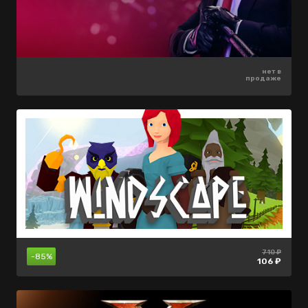
3999 ₽
нет в
нет в
-55%
продаже
продаже
1799 ₽
710 ₽
нет в
710 ₽
-85%
-35%
продаже
106 ₽
461 ₽